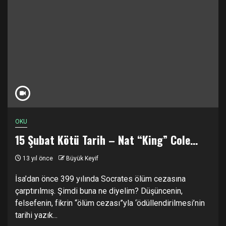
OKU
15 Şubat Kötü Tarih – Nat “King” Cole…
13 yıl önce
Büyük Keyif
İsa’dan önce 399 yılında Socrates ölüm cezasına
çarptırılmış. Şimdi buna ne diyelim? Düşüncenin,
felsefenin, fikrin “ölüm cezası”yla ‘ödüllendirilmesi’nin
tarihi yazık...