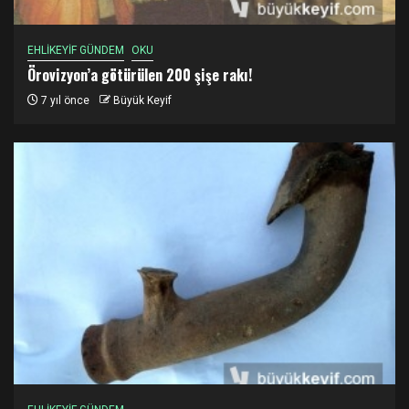
EHLİKEYİF GÜNDEM
OKU
Örovizyon’a götürülen 200 şişe rakı!
7 yıl önce
Büyük Keyif