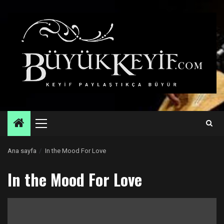
Skip
to
content
Primary
Menu
Ana sayfa
In the Mood For Love
In the Mood For Love