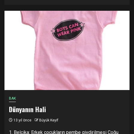
BAK
Dünyanın Hali
13 yıl önce
Büyük Keyif
1. Belçika: Erkek çocukların pembe giydirilmesi Çoğu