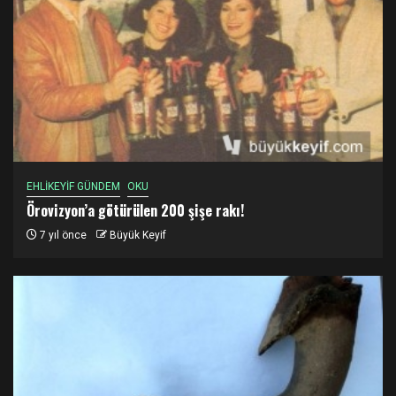
EHLİKEYİF GÜNDEM
OKU
Örovizyon’a götürülen 200 şişe rakı!
7 yıl önce
Büyük Keyif