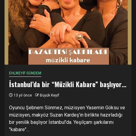
EHLİKEYİF GÜNDEM
İstanbul’da bir “Müzikli Kabare” başlıyor…
13 yıl önce
Büyük Keyif
Oyuncu Şebnem Sönmez, müzisyen Yasemin Göksu ve
müzisyen, makyöz Suzan Kardeş'in birlikte hazırladığı
bir yenilik başlıyor İstanbul'da. Yeşilçam şarkılarını
"kabare"...