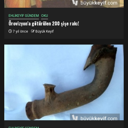
EHLİKEYİF GÜNDEM
OKU
Örovizyon’a götürülen 200 şişe rakı!
7 yıl önce
Büyük Keyif