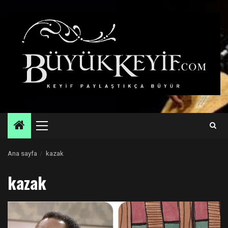
Skip
to
content
Primary
Menu
Ana sayfa
kazak
kazak