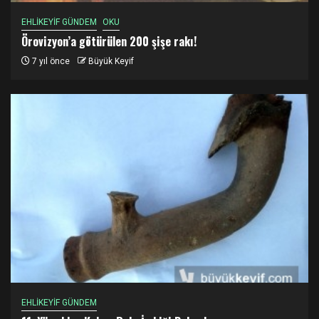
EHLİKEYİF GÜNDEM
OKU
Örovizyon’a götürülen 200 şişe rakı!
7 yıl önce
Büyük Keyif
EHLİKEYİF GÜNDEM