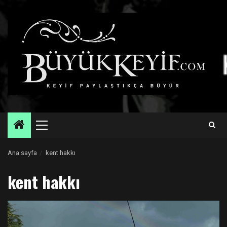
Skip
to
content
Primary
Menu
Ana sayfa
kent hakkı
kent hakkı