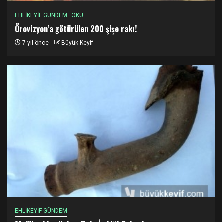
EHLİKEYİF GÜNDEM
OKU
Örovizyon’a götürülen 200 şişe rakı!
7 yıl önce
Büyük Keyif
EHLİKEYİF GÜNDEM