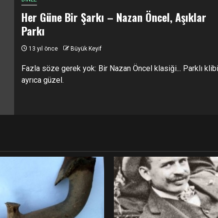
Her Güne Bir Şarkı – Nazan Öncel, Aşıklar
Parkı
13 yıl önce
Büyük Keyif
Fazla söze gerek yok: Bir Nazan Öncel klasiği... Parklı klib
ayrıca güzel.