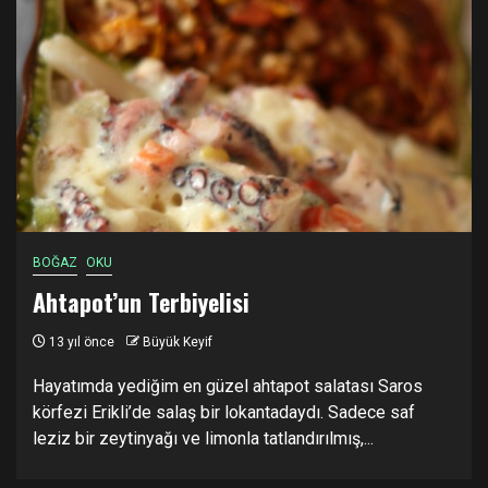
BOĞAZ
OKU
Ahtapot’un Terbiyelisi
13 yıl önce
Büyük Keyif
Hayatımda yediğim en güzel ahtapot salatası Saros
körfezi Erikli’de salaş bir lokantadaydı. Sadece saf
leziz bir zeytinyağı ve limonla tatlandırılmış,...