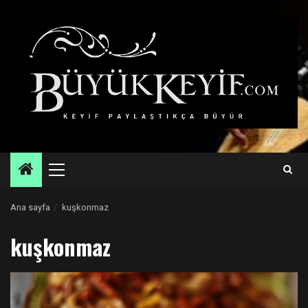
Skip
to
content
Primary
Menu
Ana sayfa
kuşkonmaz
kuşkonmaz