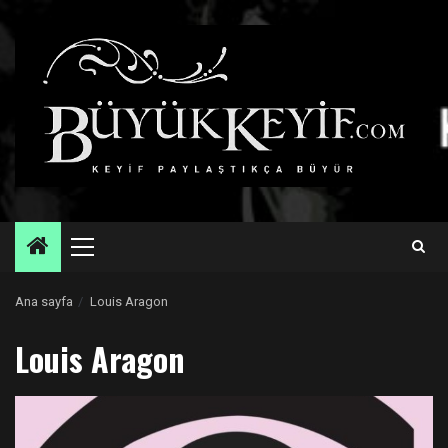
Skip
to
content
Primary
Menu
Ana sayfa
Louis Aragon
Louis Aragon