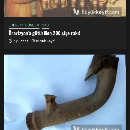
EHLİKEYİF GÜNDEM
OKU
Örovizyon’a götürülen 200 şişe rakı!
7 yıl önce
Büyük Keyif