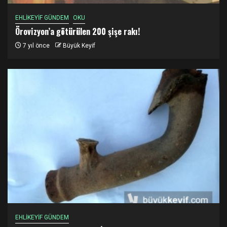
EHLİKEYİF GÜNDEM
OKU
Örovizyon’a götürülen 200 şişe rakı!
7 yıl önce
Büyük Keyif
EHLİKEYİF GÜNDEM