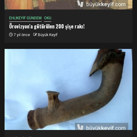
EHLİKEYİF GÜNDEM
OKU
Örovizyon’a götürülen 200 şişe rakı!
7 yıl önce
Büyük Keyif