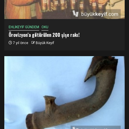
EHLİKEYİF GÜNDEM
OKU
Örovizyon’a götürülen 200 şişe rakı!
7 yıl önce
Büyük Keyif