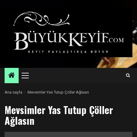
Skip
to
content
Primary
Menu
Ana sayfa
Mevsimler Yas Tutup Çöller Ağlasın
Mevsimler Yas Tutup Çöller
Ağlasın