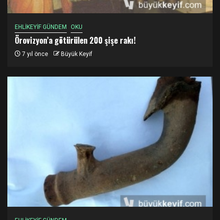
EHLİKEYİF GÜNDEM
OKU
Örovizyon’a götürülen 200 şişe rakı!
7 yıl önce
Büyük Keyif