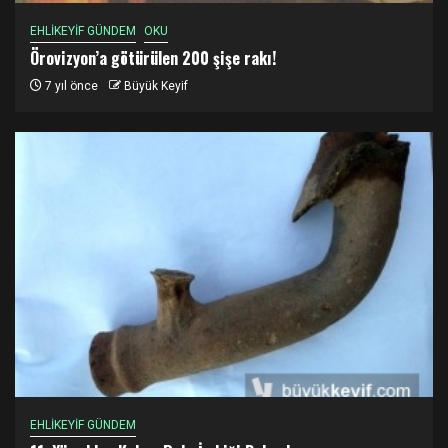
EHLİKEYİF GÜNDEM
OKU
Örovizyon’a götürülen 200 şişe rakı!
7 yıl önce
Büyük Keyif
EHLİKEYİF GÜNDEM