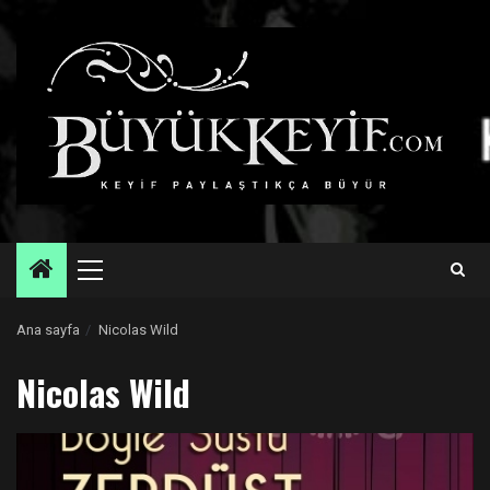
Skip
to
content
Primary
Menu
Ana sayfa
Nicolas Wild
Nicolas Wild