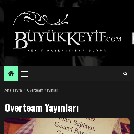
Skip
to
content
Primary
Menu
Ana sayfa
Overteam Yayınları
Overteam Yayınları