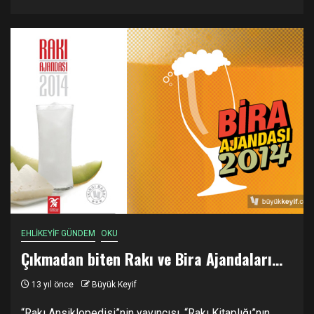
EHLİKEYİF GÜNDEM
OKU
Çıkmadan biten Rakı ve Bira Ajandaları…
13 yıl önce
Büyük Keyif
“Rakı Ansiklopedisi”nin yayıncısı, “Rakı Kitaplığı”nın