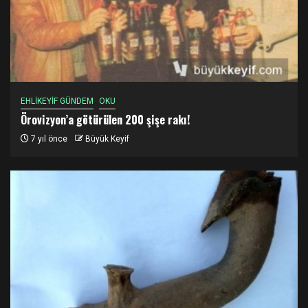
EHLİKEYİF GÜNDEM
OKU
Örovizyon’a götürülen 200 şişe rakı!
7 yıl önce
Büyük Keyif