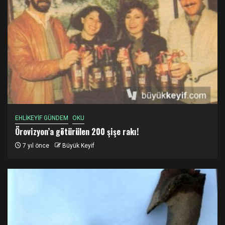
EHLİKEYİF GÜNDEM
OKU
Örovizyon’a götürülen 200 şişe rakı!
7 yıl önce
Büyük Keyif