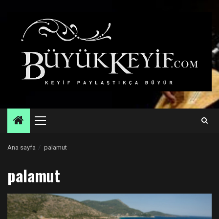
Skip
to
content
Primary
Menu
Ana sayfa
palamut
palamut