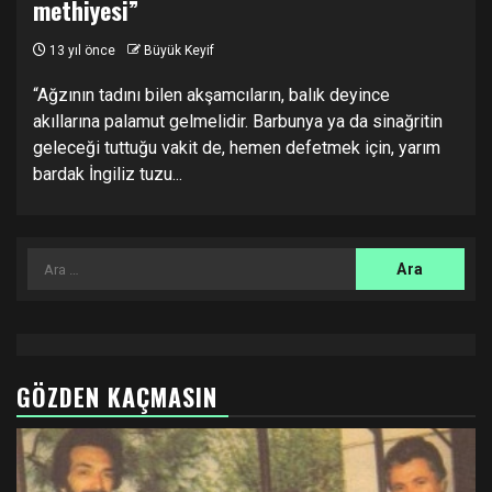
methiyesi”
13 yıl önce
Büyük Keyif
“Ağzının tadını bilen akşamcıların, balık deyince
akıllarına palamut gelmelidir. Barbunya ya da sinağritin
geleceği tuttuğu vakit de, hemen defetmek için, yarım
bardak İngiliz tuzu...
Arama:
GÖZDEN KAÇMASIN