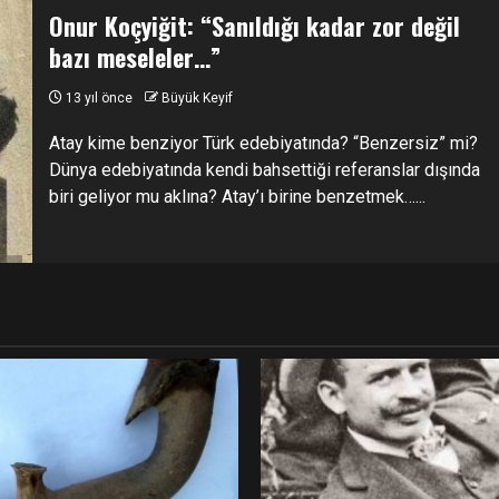
Onur Koçyiğit: “Sanıldığı kadar zor değil
bazı meseleler…”
13 yıl önce
Büyük Keyif
Atay kime benziyor Türk edebiyatında? “Benzersiz” mi?
Dünya edebiyatında kendi bahsettiği referanslar dışında
biri geliyor mu aklına? Atay’ı birine benzetmek…...