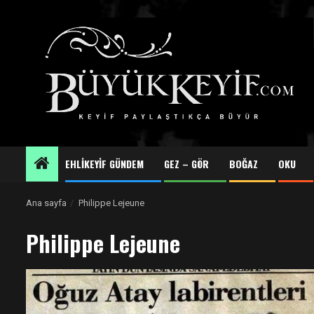
Skip
to
content
EHLİKEYİF GÜNDEM
GEZ – GÖR
BOĞAZ
OKU
Ana sayfa
Philippe Lejeune
Philippe Lejeune