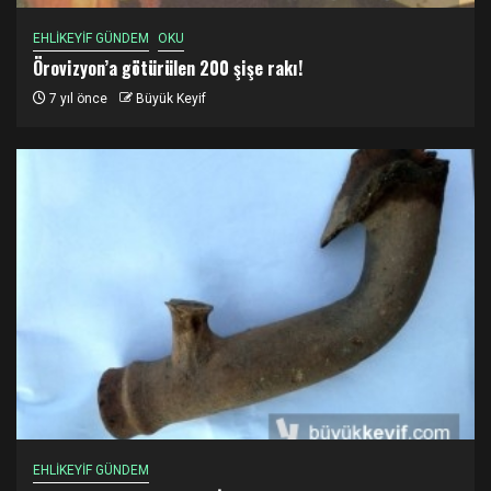
EHLİKEYİF GÜNDEM
OKU
Örovizyon’a götürülen 200 şişe rakı!
7 yıl önce
Büyük Keyif
EHLİKEYİF GÜNDEM