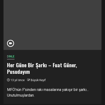
DİNLE
Her Güne Bir Şarkı – Fuat Güner,
Pusudayım
13 yıl önce
Büyük Keyif
MFÖ'nün F'sinden rakı masalarına yakışır bir şarkı...
Unutulmuşlardan.