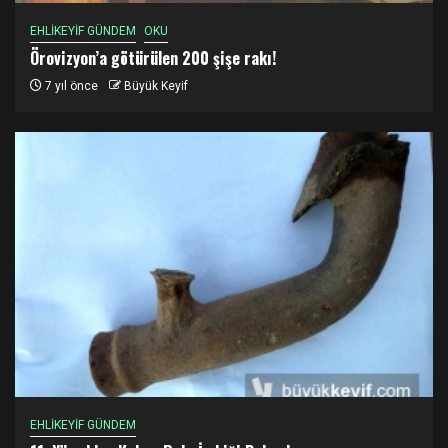
EHLİKEYİF GÜNDEM
OKU
Örovizyon’a götürülen 200 şişe rakı!
7 yıl önce
Büyük Keyif
EHLİKEYİF GÜNDEM