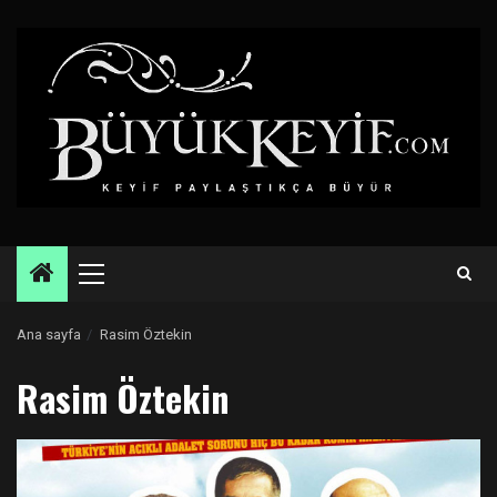
Skip
to
content
Primary
Menu
Ana sayfa
Rasim Öztekin
Rasim Öztekin