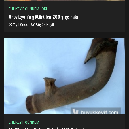
EHLİKEYİF GÜNDEM
OKU
Örovizyon’a götürülen 200 şişe rakı!
7 yıl önce
Büyük Keyif
EHLİKEYİF GÜNDEM