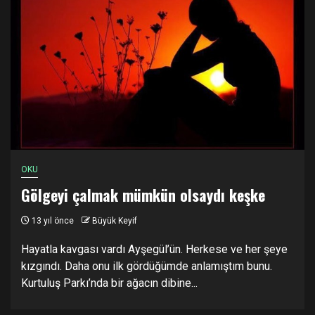
OKU
Gölgeyi çalmak mümkün olsaydı keşke
13 yıl önce
Büyük Keyif
Hayatla kavgası vardı Ayşegül’ün. Herkese ve her şeye
kızgındı. Daha onu ilk gördüğümde anlamıştım bunu.
Kurtuluş Parkı’nda bir ağacın dibine...