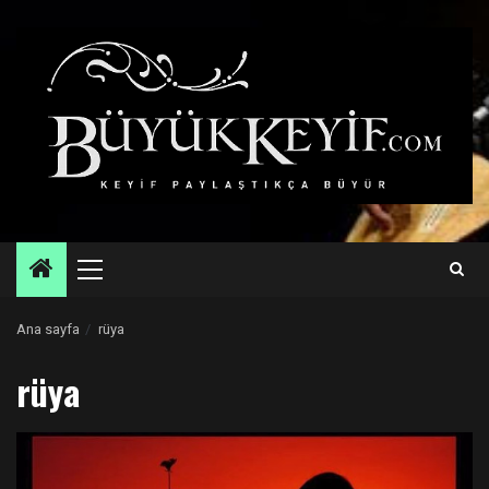
Skip
to
content
Primary
Menu
Ana sayfa
rüya
rüya