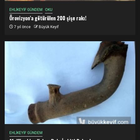
EHLİKEYİF GÜNDEM
OKU
Örovizyon’a götürülen 200 şişe rakı!
7 yıl önce
Büyük Keyif
EHLİKEYİF GÜNDEM