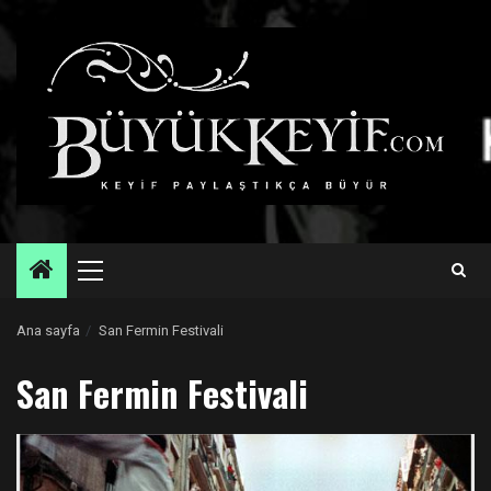
Skip
to
content
Primary
Menu
Ana sayfa
San Fermin Festivali
San Fermin Festivali