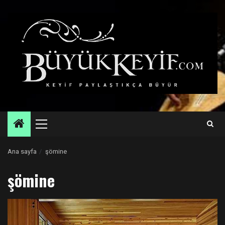
Skip
to
content
Primary
Menu
Ana sayfa
şömine
şömine