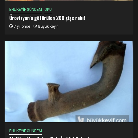
EHLİKEYİF GÜNDEM
OKU
Örovizyon’a götürülen 200 şişe rakı!
7 yıl önce
Büyük Keyif
EHLİKEYİF GÜNDEM