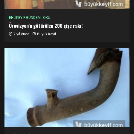
EHLİKEYİF GÜNDEM
OKU
Örovizyon’a götürülen 200 şişe rakı!
7 yıl önce
Büyük Keyif