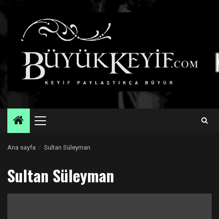
Skip
to
content
Primary
Menu
Ana sayfa
Sultan Süleyman
Sultan Süleyman