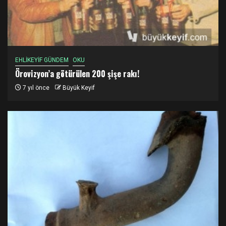
EHLİKEYİF GÜNDEM
OKU
Örovizyon’a götürülen 200 şişe rakı!
7 yıl önce
Büyük Keyif