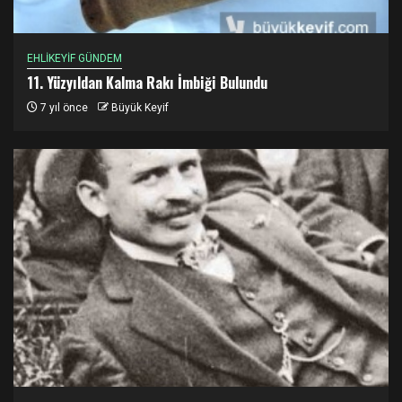
EHLİKEYİF GÜNDEM
11. Yüzyıldan Kalma Rakı İmbiği Bulundu
7 yıl önce
Büyük Keyif