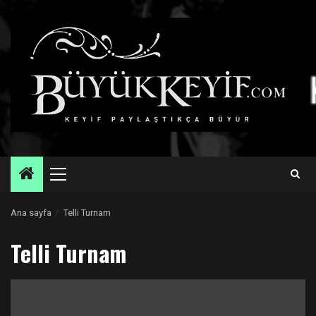
Skip
to
content
Primary
Menu
Ana sayfa
Telli Turnam
Telli Turnam