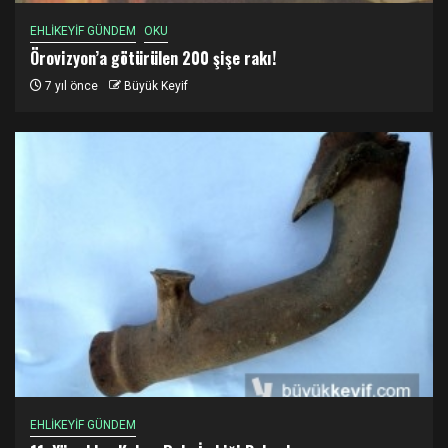
EHLİKEYİF GÜNDEM
OKU
Örovizyon’a götürülen 200 şişe rakı!
7 yıl önce
Büyük Keyif
EHLİKEYİF GÜNDEM