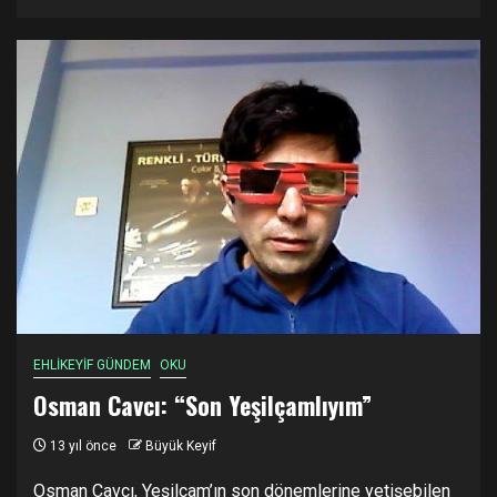
EHLİKEYİF GÜNDEM
OKU
Osman Cavcı: “Son Yeşilçamlıyım”
13 yıl önce
Büyük Keyif
Osman Cavcı, Yeşilçam’ın son dönemlerine yetişebilen