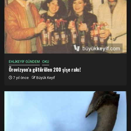
EHLİKEYİF GÜNDEM
OKU
Örovizyon’a götürülen 200 şişe rakı!
7 yıl önce
Büyük Keyif