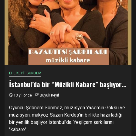
EHLİKEYİF GÜNDEM
İstanbul’da bir “Müzikli Kabare” başlıyor…
13 yıl önce
Büyük Keyif
Oyuncu Şebnem Sönmez, müzisyen Yasemin Göksu ve
müzisyen, makyöz Suzan Kardeş'in birlikte hazırladığı
bir yenilik başlıyor İstanbul'da. Yeşilçam şarkılarını
"kabare"...