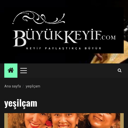
Skip
to
content
Primary
Menu
Ana sayfa
yeşilçam
yeşilçam