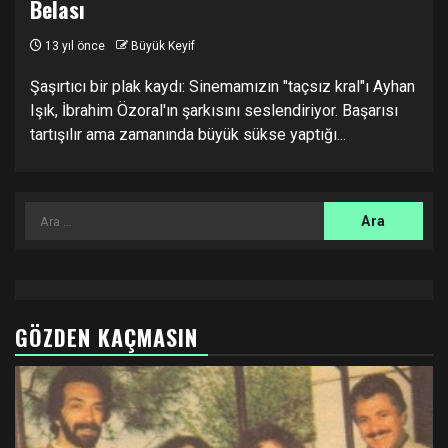
Belası
13 yıl önce
Büyük Keyif
Şaşırtıcı bir plak kaydı: Sinemamızın "taçsız kral"ı Ayhan
Işık, İbrahim Özoral'ın şarkısını seslendiriyor. Başarısı
tartışılır ama zamanında büyük sükse yaptığı...
Arama:
GÖZDEN KAÇMASIN