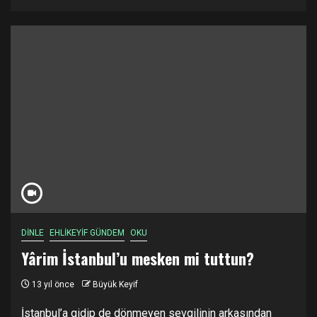
DİNLE
EHLİKEYİF GÜNDEM
OKU
Yârim İstanbul’u mesken mi tuttun?
13 yıl önce
Büyük Keyif
İstanbul’a gidip de dönmeyen sevgilinin arkasından