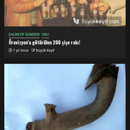
EHLİKEYİF GÜNDEM
OKU
Örovizyon’a götürülen 200 şişe rakı!
7 yıl önce
Büyük Keyif