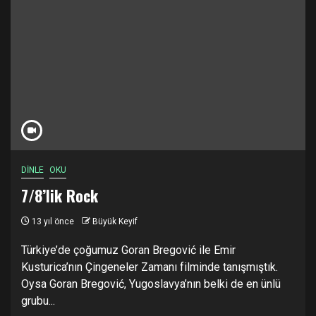
DİNLE
OKU
7/8’lik Rock
13 yıl önce
Büyük Keyif
Türkiye’de çoğumuz Goran Bregović ile Emir
Kusturica’nın Çingeneler Zamanı filminde tanışmıştık.
Oysa Goran Bregović, Yugoslavya’nın belki de en ünlü
grubu...