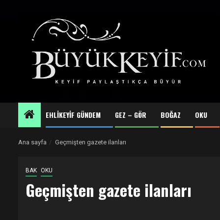
Skip
to
content
EHLİKEYİF GÜNDEM
GEZ – GÖR
BOĞAZ
OKU
Ana sayfa
Geçmişten gazete ilanları
BAK
OKU
Geçmişten gazete ilanları