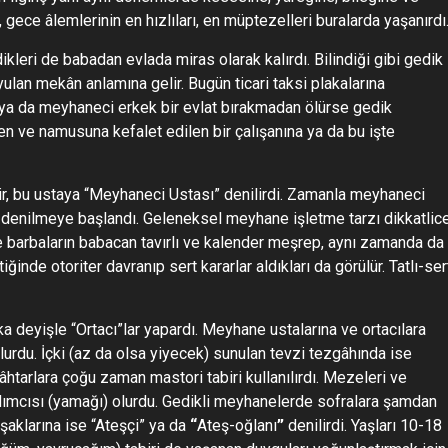
r, gece âlemlerinin en hızlıları, en müptezelleri buralarda yaşanırdı
leri de babadan evlada miras olarak kalırdı. Bilindiği gibi gedik
yulan mekân anlamına gelir. Bugün ticari taksi plakalarına
ya da meyhaneci erkek bir evlat bırakmadan ölürse gedik
en ve namusuna kefalet edilen bir çalışanına ya da bu işte
ilir, bu ustaya “Meyhaneci Ustası” denilirdi. Zamanla meyhaneci
”
denilmeye başlandı. Geleneksel meyhane işletme tarzı dikkatlic
e barbaların babacan tavırlı ve kalender meşrep, aynı zamanda da
ğinde otoriter davranıp sert kararlar aldıkları da görülür. Tatlı-ser
şka deyişle “Ortacı”lar yapardı. Meyhane ustalarına ve ortacılara
lurdu. İçki (az da olsa yiyecek) sunulan tevzi tezgâhında ise
gâhtarlara çoğu zaman mastori tabiri kullanılırdı. Mezeleri ve
ardımcısı (yamağı) olurdu. Gedikli meyhanelerde sofralara şamdan
şaklarına ise “Ateşçi” ya da
“
Ateş-oğlanı
”
denilirdi. Yaşları 10-18