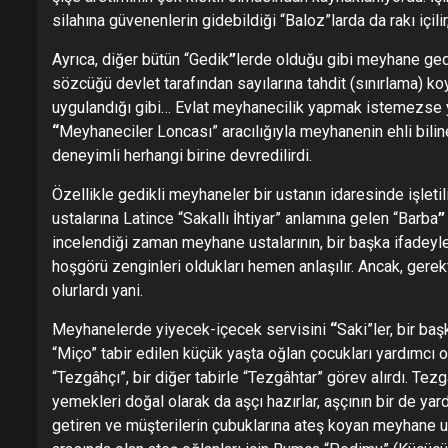
silahına güvenenlerin gidebildiği “Baloz”larda da rakı içili
Ayrıca, diğer bütün “Gedik
”
lerde olduğu gibi meyhane gedik
sözcüğü devlet tarafından sayılarına tahdit (sınırlama) ko
uygulandığı gibi… Evlat meyhanecilik yapmak istemezse 
“
Meyhaneciler Loncası” aracılığıyla meyhanenin ehli bilin
deneyimli herhangi birine devredilirdi.
Özellikle gedikli meyhaneler bir ustanın idaresinde işlet
ustalarına Latince “Sakallı İhtiyar” anlamına gelen “Barba
incelendiği zaman meyhane ustalarının, bir başka ifadeyl
hoşgörü zenginleri oldukları hemen anlaşılır. Ancak, gerekti
olurlardı yani.
Meyhanelerde yiyecek-içecek servisini
“
Saki”ler, bir ba
“Miço” tabir edilen küçük yaşta oğlan çocukları yardımcı o
“Tezgâhçı”, bir diğer tabirle “Tezgâhtar” görev alırdı. Tez
yemekleri doğal olarak da aşçı hazırlar, aşçının bir de y
getiren ve müşterilerin çubuklarına ateş koyan meyhane u