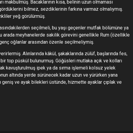
nları makbulmüş. Bacaklarının kısa, belinin uzun olmaması
, gördüklerini bilmez, sezdiklerinin farkına varmaz olmalıymış.
kliler yeğ görülürmüş.
arasındakilerden seçilmeli, bu yaşı geçenler mutfak bölümüne ya
Bu arada meyhanelerde sakilik görevini genellikle Rum (özellikle
i genç oğlanlar arasından özenle seçilmeliymiş.
rirlermiş. Alınlarında kâkül, şakaklarında zülüf, başlarında fes,
 bir top püskül bulunurmuş. Göğüsleri mutlaka açık ve kolları
ak kavuşturulmuş ipek ya da sırma işlemeli kolsuz yelek
 onun altında yerde sürünecek kadar uzun ve yürürken yana
ı geniş ve ayak bilekleri üstünde, hizmette ayaklar çıplak ve