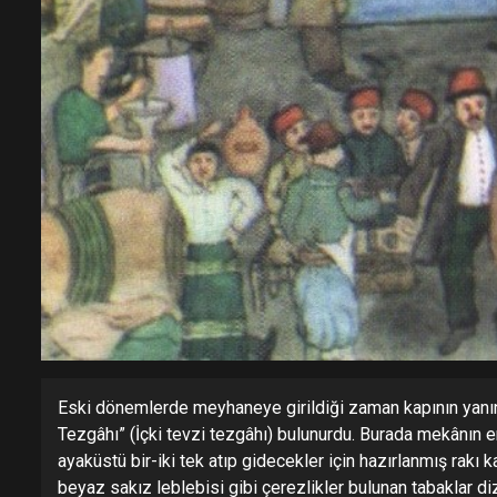
Eski dönemlerde meyhaneye girildiği zaman kapının yanınd
Tezgâhı” (İçki tevzi tezgâhı) bulunurdu. Burada mekânın e
ayaküstü bir-iki tek atıp gidecekler için hazırlanmış rakı k
beyaz sakız leblebisi gibi çerezlikler bulunan tabaklar d