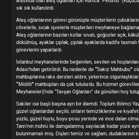
arasında olan ateş oğlanları için Rumca
“Pedimu” (Küçücüğ
sık sık kullanılırdı.
Ateş oğlanlarının görevi görünüşte müşterilerin çubukları
cilvelerle, sıcak işvelerle müşterileri meyhaneye bağlama
Ateş oğlanlarının bazıları kollar sıvalı, göğüsler açık, kâ
dökülmüş, ayaklar çıplak, çıplak ayaklarda kadife tasmalı 
görevlerini yaparlardı.
İstanbul meyhanelerinde beğenilen, sevilen ve hoşlanılan 
Adası
’
ndan getirilirdi. Bu nedenle de
“
Sakız Mahbubu
”
ola
mahbuplarına raks dersleri aldırır, yeterince olgunlaştıkl
“
Midilli
”
mahbupları da çok tutulurdu. Bu hizmet görevlile
Meyhaneleri)’nde “Tavşan Oğlanları” da gönülleri hoş tutu
Sakiler ise başlı başına ayrı bir âlemdi. Toplum Bilimci Y
güzel oğlanlardan seçilir, onların temizliklerine ve kıyaf
yüzlü, güzel huylu, boyu-posu yerinde ve ince dalan olmas
Tanrı’nın mührü ile damgalanmış sayılacak kadar yüze ayrı b
bulunmamalı imiş. Dişleri temiz ve sağlam, dudaklarının k