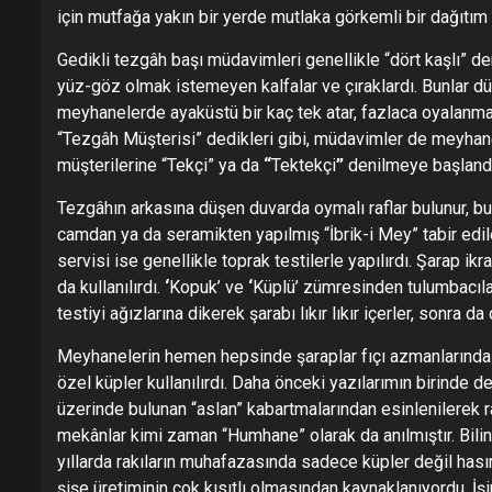
için mutfağa yakın bir yerde mutlaka görkemli bir dağıtım
Gedikli tezgâh başı müdavimleri genellikle “dört kaşlı” deni
yüz-göz olmak istemeyen kalfalar ve çıraklardı. Bunlar dü
meyhanelerde ayaküstü bir kaç tek atar, fazlaca oyalanma
“Tezgâh Müşterisi” dedikleri gibi, müdavimler de meyhan
müşterilerine “Tekçi” ya da
“
Tektekçi
”
denilmeye başlandı
Tezgâhın arkasına düşen duvarda oymalı raflar bulunur, bu ra
camdan ya da seramikten yapılmış “İbrik-i Mey” tabir edilen 
servisi ise genellikle toprak testilerle yapılırdı. Şarap i
da kullanılırdı.
‘
Kopuk’ ve
‘
Küplü’ zümresinden tulumbacılar 
testiyi ağızlarına dikerek şarabı lıkır lıkır içerler, sonra d
Meyhanelerin hemen hepsinde şaraplar fıçı azmanlarında 
özel küpler kullanılırdı. Daha önceki yazılarımın birinde d
üzerinde bulunan “aslan” kabartmalarından esinlenilerek ra
mekânlar kimi zaman “Humhane” olarak da anılmıştır. Bilind
yıllarda rakıların muhafazasında sadece küpler değil hası
şişe üretiminin çok kısıtlı olmasından kaynaklanıyordu. İş