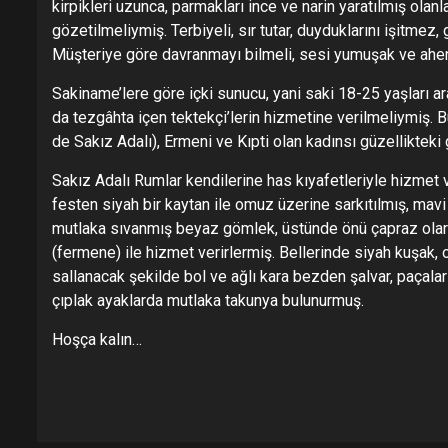
kirpikleri uzunca, parmakları ince ve narin yaratılmış ola
gözetilmeliymiş. Terbiyeli, sır tutar, duyduklarını işitmez
Müşteriye göre davranmayı bilmeli, sesi yumuşak ve ahen
Sakiname’lere göre içki sunucu, yani saki 18-25 yaşları 
da tezgâhta içen tektekçi’lerin hizmetine verilmeliymiş. 
de Sakız Adalı), Ermeni ve Kıpti olan kadınsı güzelliktek
Sakız Adalı Rumlar kendilerine has kıyafetleriyle hizmet ve
festen siyah bir kaytan ile omuz üzerine sarkıtılmış, mavi
mutlaka sıvanmış beyaz gömlek, üstünde önü çapraz olar
(fermene) ile hizmet verirlermiş. Bellerinde siyah kuşak,
sallanacak şekilde bol ve ağlı kara bezden şalvar, paçalar
çıplak ayaklarda mutlaka takunya bulunurmuş.
Hoşça kalın…