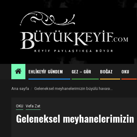
Skip
to
content
EHLİKEYİF GÜNDEM
GEZ – GÖR
BOĞAZ
OKU
Ana sayfa
Geleneksel meyhanelerimizin büyülü havası…
OKU
Vefa Zat
Geleneksel meyhanelerimizin