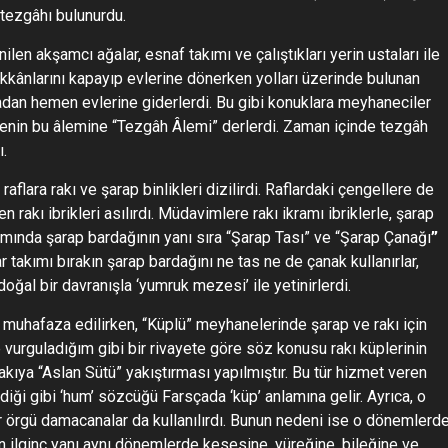
 tezgâhı bulunurdu.
len akşamcı ağalar, esnaf takımı ve çalıştıkları yerin ustaları ile
kkânlarını kapayıp evlerine dönerken yolları üzerinde bulunan
dan hemen evlerine giderlerdi. Bu gibi konuklara meyhaneciler
enin bu âlemine “Tezgâh Âlemi” derlerdi. Zaman içinde tezgâh
.
flara rakı ve şarap binlikleri dizilirdi. Raflardaki çengellere de
rakı ibrikleri asılırdı. Müdavimlere rakı ikramı ibriklerle, şarap
kramında şarap bardağının yanı sıra “Şarap Tası” ve “Şarap Çanağı
”
takımı bırakın şarap bardağını ne tas ne de çanak kullanırlar,
a doğal bir davranışla ‘yumruk mezesi’ ile yetinirlerdi.
muhafaza edilirken, “Küplü”
meyhanelerinde şarap ve rakı için
e vurguladığım gibi bir rivayete göre söz konusu rakı küplerinin
kıya “Aslan Sütü” yakıştırması yapılmıştır. Bu tür hizmet veren
iği gibi ‘hum’ sözcüğü Farsçada ‘küp’ anlamına gelir. Ayrıca, o
r örgü damacanalar da kullanılırdı. Bunun nedeni ise o dönemlerd
in ilginç yanı aynı dönemlerde kesesine, yüreğine, bileğine ve