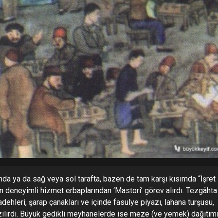
a ya da sağ veya sol tarafta, bazen de tam karşı kısımda “İşret
n deneyimli hizmet erbaplarından ‘Mastori’ görev alırdı. Tezgâhta
adehleri, şarap çanakları ve içinde fasulye piyazı, lahana turşusu,
izilirdi. Büyük gedikli meyhanelerde ise meze (ve yemek) dağıtım