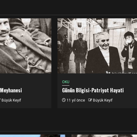
OKU
 Meyhanesi
Günün Bilgisi-Patriyot Hayati
Büyük Keyif
11 yıl önce
Büyük Keyif