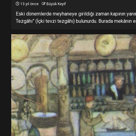
13 yıl önce
Büyük Keyif
Eski dönemlerde meyhaneye girildiği zaman kapının yanınd
Tezgâhı” (İçki tevzi tezgâhı) bulunurdu. Burada mekânın e