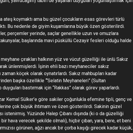
üm, yavrucağım) tabiri de yaşanan duyguları yoğunlaştırmak için
na ateş koymaktı ama bu güzel çocukların esas görevleri türlü
ktı. Bu nedenle de giyim kuşamlarına büyük özen gösterilirdi.
küller, perçemler yerinde, saçlar genellikle uzun ve omuzlara
takunyalar, başlarında mavi püsküllü Cezayir fesleri olduğu halde
meyhane çırakları halkının yüz ve vücut güzelliği ile ünlü Sakız
rak ünlenmişlerdi. İşinin ehli bazı meyhaneciler sakız
arı zaman köçek olarak oynatırlardı. Sakız mahbupları kadar
rinden başka özellikle
“
Selatin Meyhaneleri” (Sultan
p duyguları bastırmak için “Rakkas” olarak görev yaparlardı.
azar Kemal Sülker’e göre sakiler çoğunlukla efemine tipli, genç ve
etlerine çok büyük ihtimam ve özen gösterilirdi. Sakinin güzel
ı istenirmiş. Yüzünde Halep Çıbanı dışında (ki o da güzelliği
ir hava verecek şekilde olmalı), hiçbir çıban, yara, bere, et beni
ırmızısı görünen, ağzı ancak bir çorba kaşığı girecek kadar küçük,