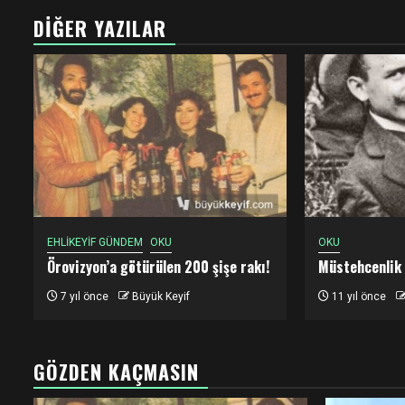
DIĞER YAZILAR
EHLİKEYİF GÜNDEM
OKU
OKU
Örovizyon’a götürülen 200 şişe rakı!
Müstehcenlik
7 yıl önce
Büyük Keyif
11 yıl önce
GÖZDEN KAÇMASIN