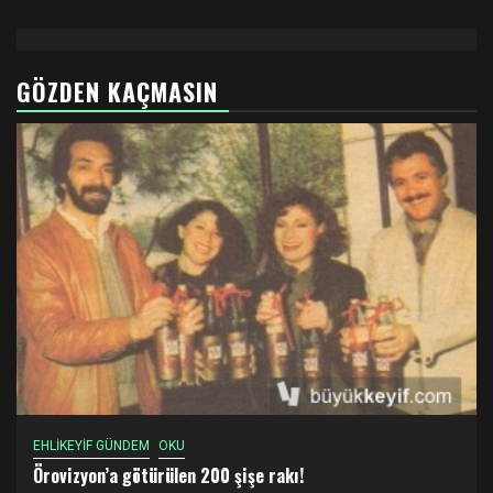
GÖZDEN KAÇMASIN
EHLİKEYİF GÜNDEM
OKU
Örovizyon’a götürülen 200 şişe rakı!