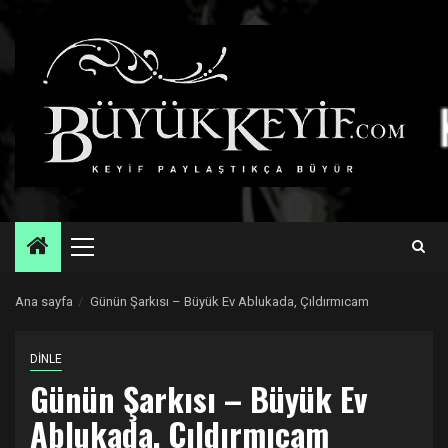
Skip
to
content
Primary
Menu
Ana sayfa
Günün Şarkısı – Büyük Ev Ablukada, Çıldırmıcam
DİNLE
Günün Şarkısı – Büyük Ev
Ablukada, Çıldırmıcam