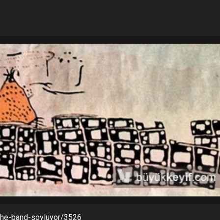
-the-band-soyluyor/3526