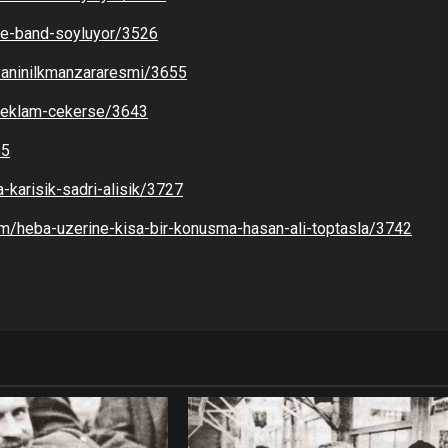
the-band-soyluyor/3526
yaninilkmanzararesmi/3655
-reklam-cekerse/3643
55
a-karisik-sadri-alisik/3727
om/heba-uzerine-kisa-bir-konusma-hasan-ali-toptasla/3742