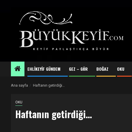
Skip
to
content
EHLİKEYİF GÜNDEM
GEZ – GÖR
BOĞAZ
OKU
Ana sayfa
Haftanın getirdiği…
OKU
Haftanın getirdiği…