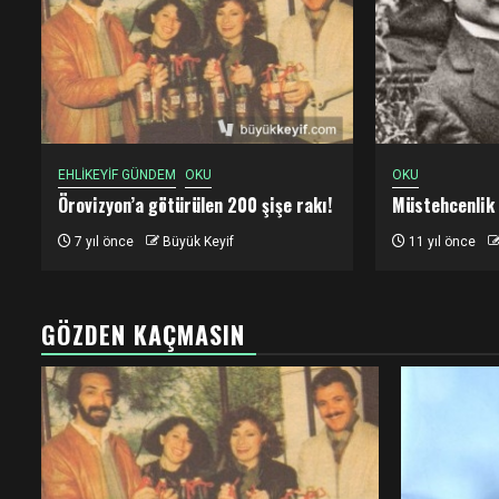
EHLİKEYİF GÜNDEM
OKU
OKU
Örovizyon’a götürülen 200 şişe rakı!
Müstehcenlik
7 yıl önce
Büyük Keyif
11 yıl önce
GÖZDEN KAÇMASIN