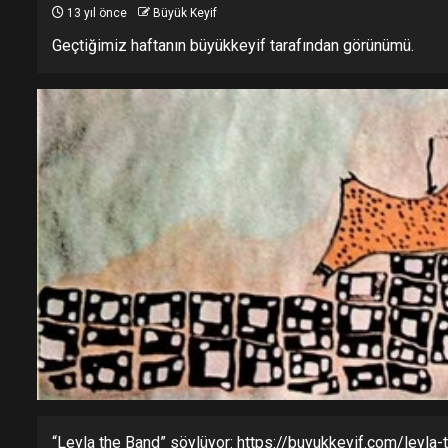
13 yıl önce
Büyük Keyif
Geçtiğimiz haftanın büyükkeyif tarafından görünümü.
“Leyla the Band” söylüyor:
https://buyukkeyif.com/leyla