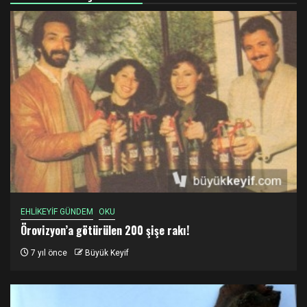
EHLİKEYİF GÜNDEM
OKU
Örovizyon’a götürülen 200 şişe rakı!
7 yıl önce
Büyük Keyif