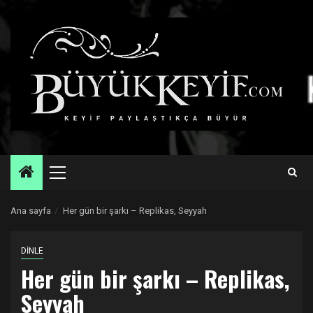
Skip
to
content
Primary
Menu
Ana sayfa
Her gün bir şarkı – Replikas, Seyyah
DİNLE
Her gün bir şarkı – Replikas,
Seyyah