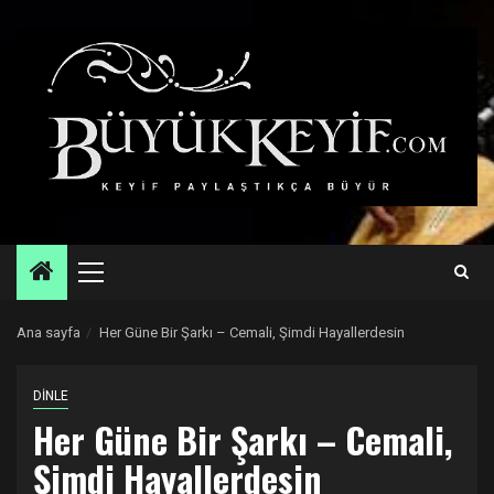
Skip
to
content
Primary
Menu
Ana sayfa
Her Güne Bir Şarkı – Cemali, Şimdi Hayallerdesin
DİNLE
Her Güne Bir Şarkı – Cemali,
Şimdi Hayallerdesin