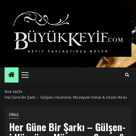
Skip
to
content
Primary
Menu
Ana sayfa
Her Güne Bir Şarkı – Gülşen-i Hüsnüne, Müzeyyen Senar & Sezen Aksu
DİNLE
Her Güne Bir Şarkı – Gülşen-