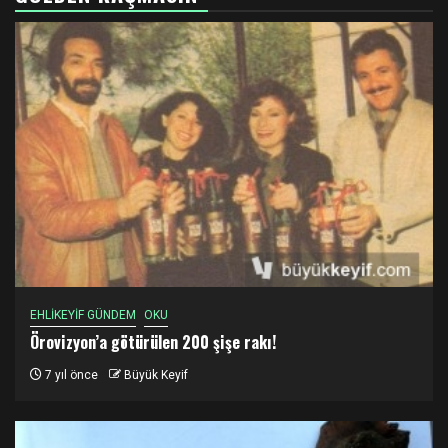
EHLİKEYİF GÜNDEM
OKU
Örovizyon’a götürülen 200 şişe rakı!
7 yıl önce
Büyük Keyif