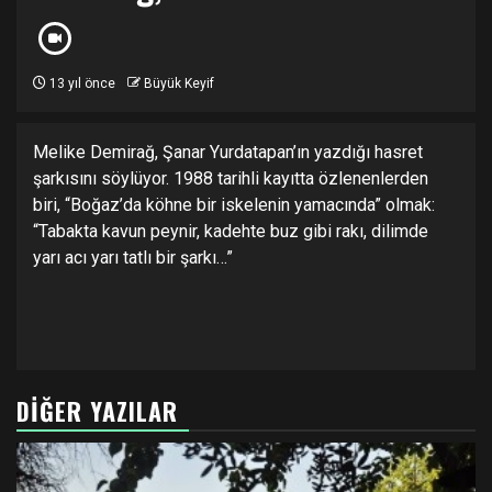
13 yıl önce
Büyük Keyif
Melike Demirağ, Şanar Yurdatapan’ın yazdığı hasret
şarkısını söylüyor. 1988 tarihli kayıtta özlenenlerden
biri, “Boğaz’da köhne bir iskelenin yamacında” olmak:
“Tabakta kavun peynir, kadehte buz gibi rakı, dilimde
yarı acı yarı tatlı bir şarkı…”
DIĞER YAZILAR