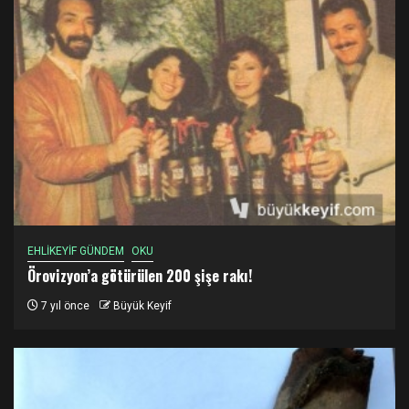
EHLİKEYİF GÜNDEM
OKU
Örovizyon’a götürülen 200 şişe rakı!
7 yıl önce
Büyük Keyif