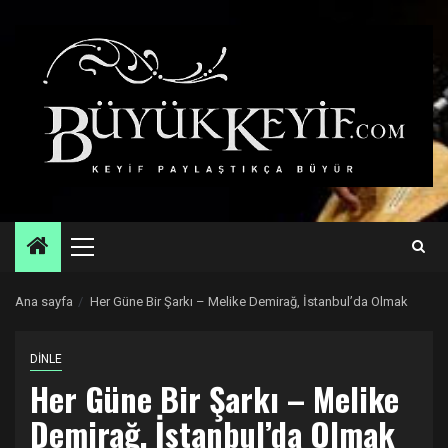
Skip
to
content
Primary
Menu
Ana sayfa
Her Güne Bir Şarkı – Melike Demirağ, İstanbul’da Olmak
DİNLE
Her Güne Bir Şarkı – Melike
Demirağ, İstanbul’da Olmak