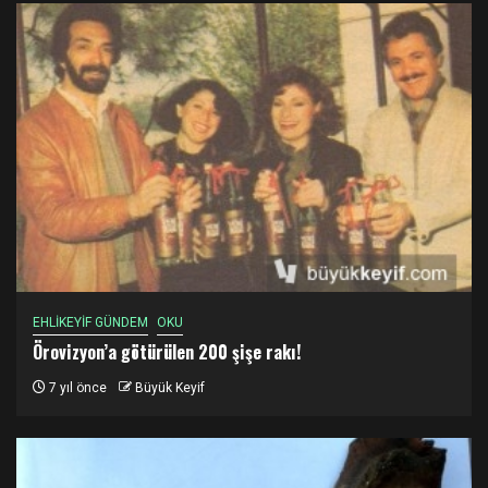
EHLİKEYİF GÜNDEM
OKU
Örovizyon’a götürülen 200 şişe rakı!
7 yıl önce
Büyük Keyif