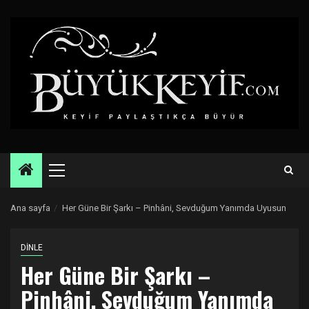
Skip
to
content
Primary
Menu
Ana sayfa
Her Güne Bir Şarkı – Pinhâni, Sevduğum Yanımda Uyusun
DİNLE
Her Güne Bir Şarkı –
Pinhâni, Sevduğum Yanımda