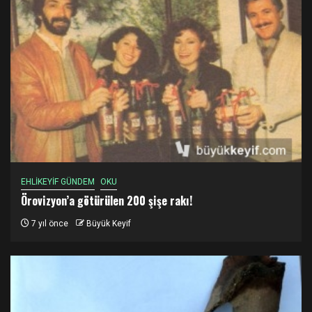
EHLİKEYİF GÜNDEM
OKU
Örovizyon’a götürülen 200 şişe rakı!
7 yıl önce
Büyük Keyif