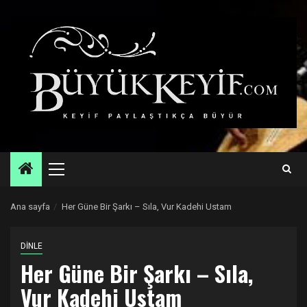
Skip
to
content
Primary
Menu
Ana sayfa
Her Güne Bir Şarkı – Sıla, Vur Kadehi Ustam
DİNLE
Her Güne Bir Şarkı – Sıla,
Vur Kadehi Ustam