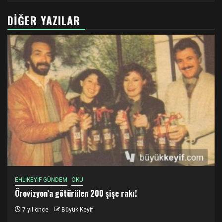
DIĞER YAZILAR
EHLİKEYİF GÜNDEM
OKU
Örovizyon’a götürülen 200 şişe rakı!
7 yıl önce
Büyük Keyif