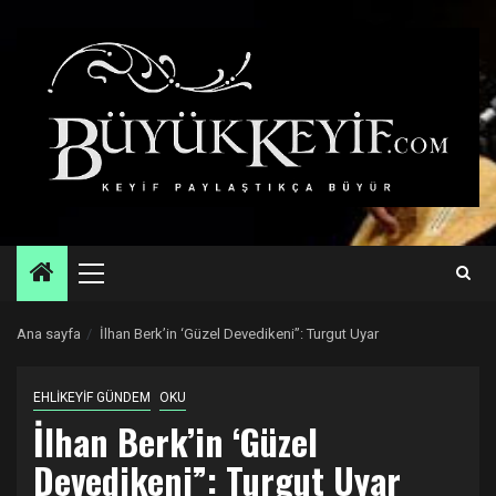
Skip
to
content
Primary
Menu
Ana sayfa
İlhan Berk’in ‘Güzel Devedikeni”: Turgut Uyar
EHLİKEYİF GÜNDEM
OKU
İlhan Berk’in ‘Güzel
Devedikeni”: Turgut Uyar