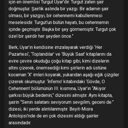
için en önemlisi Turgut Uyar’dır. Turgut zaten şair
doğmuştur. Şairlik aslında bir yazgı. Bir adamın şair
olması, bir yazgıyı, bir cehennemi kabullenmesi
meselesidir. Turgut’un bütün hayatı, bu cehennemin
içinde geçmiştir. Başka bir şey görmemiştir. Turgut çok
özel bir şairdir her şeyden önce.”
Berk, Uyar’ın kendisine imzalayarak verdiği ‘Her
Pazartesi’, ‘Toplandılar’ ve ‘Büyük Saat’ kitaplarını da
evire çevire okuduğu çoğu kitap gibi, kimi dizelerin
altını çizerek, önemsediği kimi şiirlerin adı üstüne
kocaman ‘X’ imleri koyarak, yukarıdan aşağı eğik çizgiler
çizerek okumuştur. ‘İnferno’ kitabındaki ‘Gövde, O
Cehennem’ bölümünün III. kısmına, Uyar’ın “Akıyor
şarkısı büyük bedenin,” dizesini almıştır. Aynı kitapta,
şairin “Senin salatanı seviyorum sevgilim, geceni de.”
dizesi, iki yerde alıntılanmıştır. Beyit-Mısra
Antolojisi’nde de en çok dizesini aldığı şairler
arasındadır.