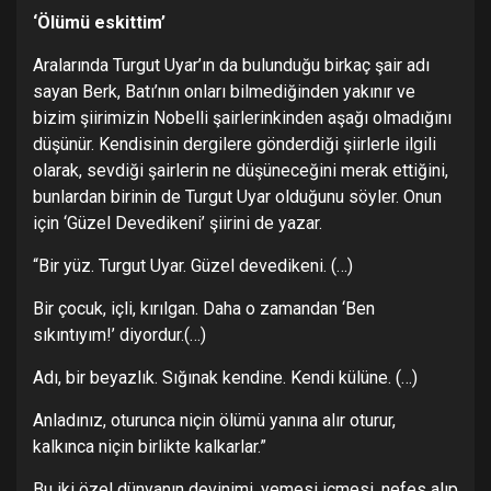
‘Ölümü eskittim’
Aralarında Turgut Uyar’ın da bulunduğu birkaç şair adı
sayan Berk, Batı’nın onları bilmediğinden yakınır ve
bizim şiirimizin Nobelli şairlerinkinden aşağı olmadığını
düşünür. Kendisinin dergilere gönderdiği şiirlerle ilgili
olarak, sevdiği şairlerin ne düşüneceğini merak ettiğini,
bunlardan birinin de Turgut Uyar olduğunu söyler. Onun
için ‘Güzel Devedikeni’ şiirini de yazar.
“Bir yüz. Turgut Uyar. Güzel devedikeni. (…)
Bir çocuk, içli, kırılgan. Daha o zamandan ‘Ben
sıkıntıyım!’ diyordur.(…)
Adı, bir beyazlık. Sığınak kendine. Kendi külüne. (…)
Anladınız, oturunca niçin ölümü yanına alır oturur,
kalkınca niçin birlikte kalkarlar.”
Bu iki özel dünyanın devinimi, yemesi içmesi, nefes alıp