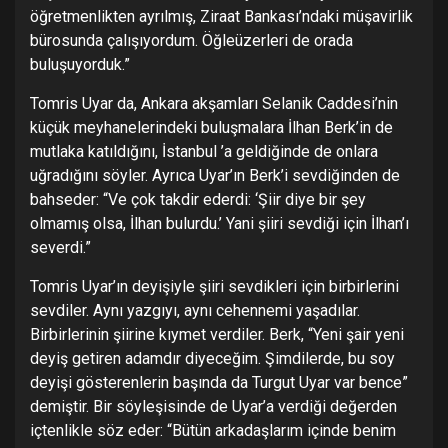
öğretmenlikten ayrılmış, Ziraat Bankası’ndaki müşavirlik
bürosunda çalışıyordum. Öğleüzerleri de orada
buluşuyorduk.”
Tomris Uyar da, Ankara akşamları Selanik Caddesi’nin
küçük meyhanelerindeki buluşmalara İlhan Berk’in de
mutlaka katıldığını, İstanbul ’a geldiğinde de onlara
uğradığını söyler. Ayrıca Uyar’ın Berk’i sevdiğinden de
bahseder: “Ve çok takdir ederdi: ‘Şiir diye bir şey
olmamış olsa, İlhan bulurdu.’ Yani şiiri sevdiği için İlhan’ı
severdi.”
Tomris Uyar’ın deyişiyle şiiri sevdikleri için birbirlerini
sevdiler. Aynı yazgıyı, aynı cehennemi yaşadılar.
Birbirlerinin şiirine kıymet verdiler. Berk, “Yeni şair yeni
deyiş getiren adamdır diyeceğim. Şimdilerde, bu soy
deyişi gösterenlerin başında da Turgut Uyar var bence”
demiştir. Bir söyleşisinde de Uyar’a verdiği değerden
içtenlikle söz eder: “Bütün arkadaşlarım içinde benim