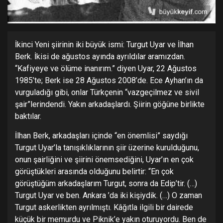
İkinci Yeni şiirinin iki büyük ismi: Turgut Uyar ve İlhan
Berk. İkisi de ağustos ayında ayrıldılar aramızdan.
“Kafiyeye ve ölüme inanırım.” diyen Uyar, 22 Ağustos
1985’te; Berk ise 28 Ağustos 2008’de. Ece Ayhan’ın da
vurguladığı gibi, onlar Türkçenin “vazgeçilmez ve sivil
şair”lerindendi. Yakın arkadaşlardı. Şiirin göğüne birlikte
baktılar.
İlhan Berk, arkadaşları içinde “en önemlisi” saydığı
Turgut Uyar’la tanışıklıklarının şiir üzerine kurulduğunu,
onun şairliğini ve şiirini önemsediğini, Uyar’ın en çok
görüştükleri arasında olduğunu belirtir: “En çok
görüştüğüm arkadaşlarım Turgut, sonra da Edip’tir. (…)
Turgut Uyar ve ben. Ankara ’da iki kişiydik. (…) O zaman
Turgut askerlikten ayrılmıştı. Kâğıtla ilgili bir dairede
küçük bir memurdu ve Piknik’e yakın oturuyordu. Ben de