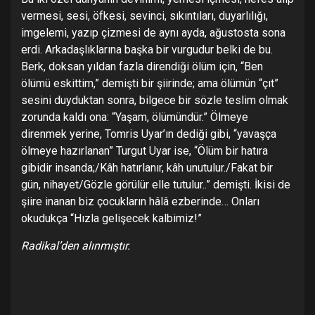
vermesi, sesi, öfkesi, sevinci, sıkıntıları, duyarlılığı,
imgelemi, yazıp çizmesi de aynı ayda, ağustosta sona
erdi. Arkadaşlıklarına başka bir vurgudur belki de bu.
Berk, doksan yıldan fazla direndiği ölüm için, “Ben
ölümü eskittim,” demişti bir şiirinde; ama ölümün “çıt”
sesini duyduktan sonra, bilgece bir sözle teslim olmak
zorunda kaldı ona: “Yaşam, ölümündür.” Ölmeye
direnmek yerine, Tomris Uyar’ın dediği gibi, “yavaşça
ölmeye hazırlanan” Turgut Uyar ise, “Ölüm bir hatıra
gibidir insanda;/Kâh hatırlanır, kâh unutulur./Fakat bir
gün, nihayet/Gözle görülür elle tutulur..” demişti. İkisi de
şiire inanan biz çocukların hâlâ ezberinde… Onları
okudukça “Hızla gelişecek kalbimiz!”
Radikal’den alınmıştır.