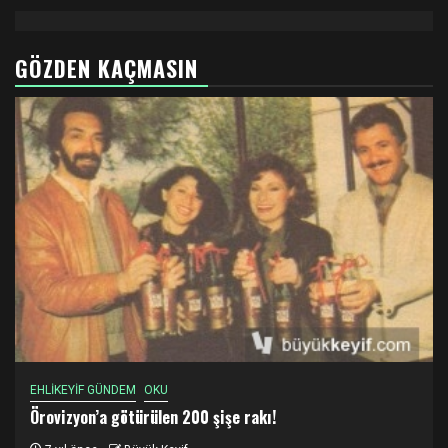
GÖZDEN KAÇMASIN
EHLİKEYİF GÜNDEM
OKU
Örovizyon’a götürülen 200 şişe rakı!