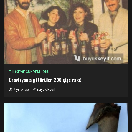
EHLİKEYİF GÜNDEM
OKU
Örovizyon’a götürülen 200 şişe rakı!
7 yıl önce
Büyük Keyif