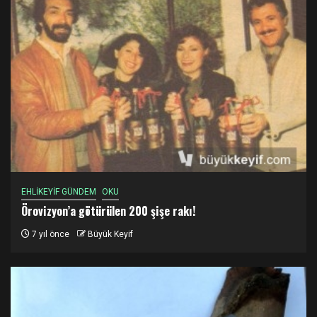
EHLİKEYİF GÜNDEM
OKU
Örovizyon’a götürülen 200 şişe rakı!
7 yıl önce
Büyük Keyif