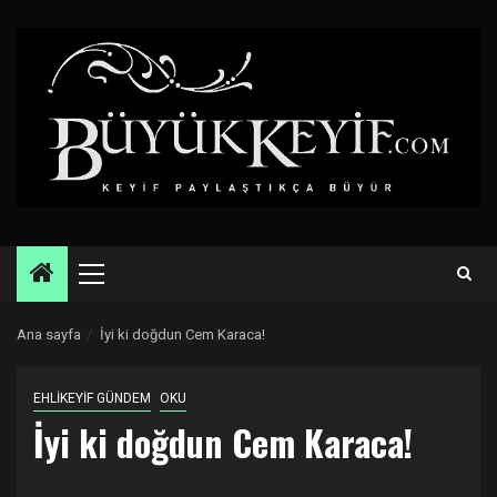
Skip
to
content
Primary
Menu
Ana sayfa
İyi ki doğdun Cem Karaca!
EHLİKEYİF GÜNDEM
OKU
İyi ki doğdun Cem Karaca!