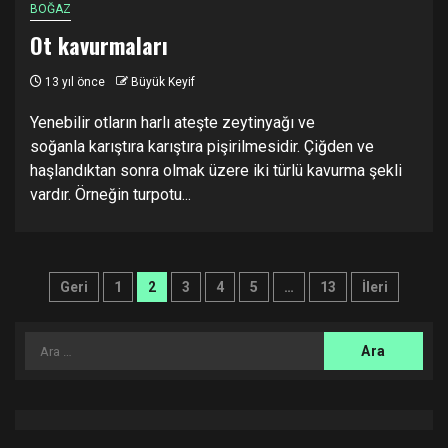
BOĞAZ
Ot kavurmaları
13 yıl önce
Büyük Keyif
Yenebilir otların harlı ateşte zeytinyağı ve
soğanla karıştıra karıştıra pişirilmesidir. Çiğden ve
haşlandıktan sonra olmak üzere iki türlü kavurma şekli
vardır. Örneğin turpotu...
Yazı
Geri
1
2
3
4
5
…
13
İleri
sayfalandırması
Arama: