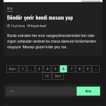
İSTE
Döndür çevir kendi masanı yap
13 yıl önce
Büyük Keyif
Bizde eskiden her evin vazgeçilmezlerinden biri olan
zigon sehpaları andıran bu masa dairesel bölümlerden
oluşuyor. Masayı güzel kılan şey ise...
Yazı
Geri
1
…
3
4
5
6
7
8
9
…
sayfalandırması
12
İleri
Arama: