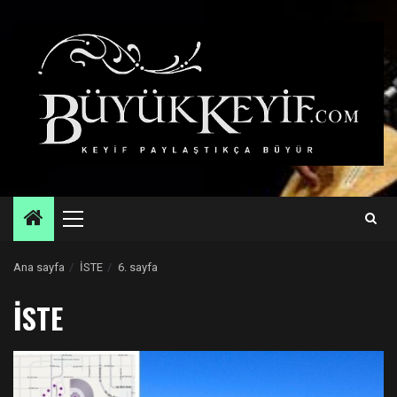
Skip
to
content
Primary
Menu
Ana sayfa
İSTE
6. sayfa
İSTE