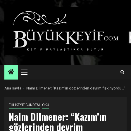
Skip
to
content
Primary
Menu
Ana sayfa
Naim Dilmener: “Kazım’ın gözlerinden devrim fışkırıyordu…”
EHLİKEYİF GÜNDEM
OKU
Naim Dilmener: “Kazım’ın
gözlerinden devrim