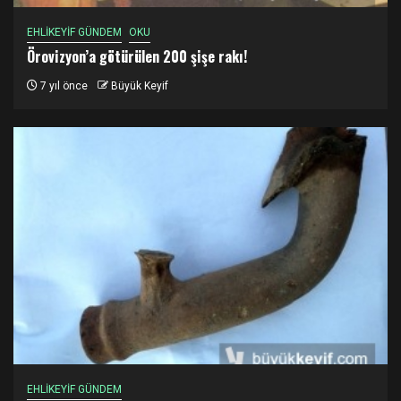
EHLİKEYİF GÜNDEM
OKU
Örovizyon’a götürülen 200 şişe rakı!
7 yıl önce
Büyük Keyif
EHLİKEYİF GÜNDEM