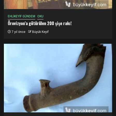
EHLİKEYİF GÜNDEM
OKU
Örovizyon’a götürülen 200 şişe rakı!
7 yıl önce
Büyük Keyif