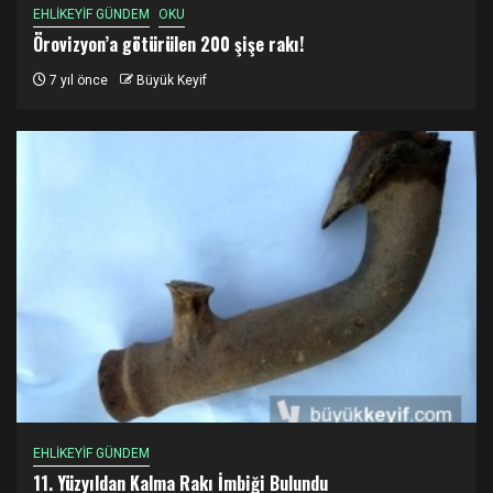
EHLİKEYİF GÜNDEM
OKU
Örovizyon’a götürülen 200 şişe rakı!
7 yıl önce
Büyük Keyif
EHLİKEYİF GÜNDEM
11. Yüzyıldan Kalma Rakı İmbiği Bulundu