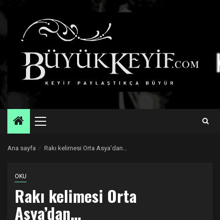
Skip
to
content
Primary
Menu
Ana sayfa
Rakı kelimesi Orta Asya’dan…
OKU
Rakı kelimesi Orta
Asya’dan…