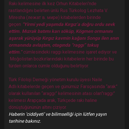
Rakı kelimesine ilk kez Orhun Kitabeleri’nde
rastlandığını belirten ünlü Rus Türkolog Lezhata V.
Miresha (лежат в. мире) kitabelerden birinde
geçen
“Yirmi yedi yaşımda Kırgız’a doğru ordu sevk
ettim. Mızrak batımı karı söküp, Kögmen ormanını
aşarak yürüyüp Kırgız kavmin kağanı Songa ilen anın
ormanında avlaştım, otagında “raggı” tokuş
ettim.”
cümlesindeki raggı kelimesine işaret ediyor ve
Moğolistan bozkırlarındaki kitabelerin her birinde bu
türden onlarca cümle olduğunu belirtiyor.
Türk Filoloji Derneği yönetim kurulu üyesi Naile
Adlı kitabelerde geçen ve günümüz Farsçasında “arak”
olarak kullanılan “araggı” kelimesinin atası olan”raggı”
kelimesi Arapçada arak, Türkçede rakı haline
dönüştüğününün altını çiziyor.
Haberin ‘ciddiyeti’ ve bilimselliği için lütfen yayın
tarihine bakınız.