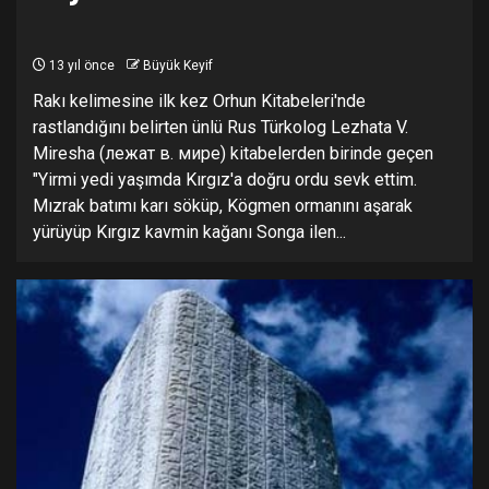
13 yıl önce
Büyük Keyif
Rakı kelimesine ilk kez Orhun Kitabeleri'nde
rastlandığını belirten ünlü Rus Türkolog Lezhata V.
Miresha (лежат в. мире) kitabelerden birinde geçen
"Yirmi yedi yaşımda Kırgız'a doğru ordu sevk ettim.
Mızrak batımı karı söküp, Kögmen ormanını aşarak
yürüyüp Kırgız kavmin kağanı Songa ilen...