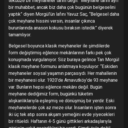
tekdüze bir meyhaneler tarihi değil. “Meyhane tarihi ayrı
bir muhabbet, ancak biz daha çok bugünün belgeselini
yaptık” diyen Morgül’ün lafını Yavuz Saç, “Belgesel daha
çok meyhane hissini versin, insanlar çıkınca
burunlarında anason kokusu bıraksın istedik” diyerek
tamamlıyor.
Belgesel boyunca klasik meyhaneler ile şimdilerde
form değiştirmiş eğlence mekânlarının farkı pek çok
konuşmada vurgulanıyor. Söz buraya gelince Tan Morgül
klasik meyhane formunu anlatmaya koyuluyor: “Eskiden
meyhaneler soysal yaşamın parçasıydı. Her mahallenin
bir meyhanesi olur. 1920’de Arnavutköy’de 93 meyhane
var. Bunların hepsi eğlence mekânı değil. Bugün
meyhane dediğimiz form, bugünkü tüketim
alışkanlıklarıyla eşleşmiş ve dönüşmüş bir yerdir. Eski
meyhanelerde çok az meze olur. İnsanların işten sonra
iki üç tek atıp sonra akşam yemeğini evde yiyecekleri
bir ritüeldi. Haftanın 4-5 günü gittikleri arkadaşlarıyla