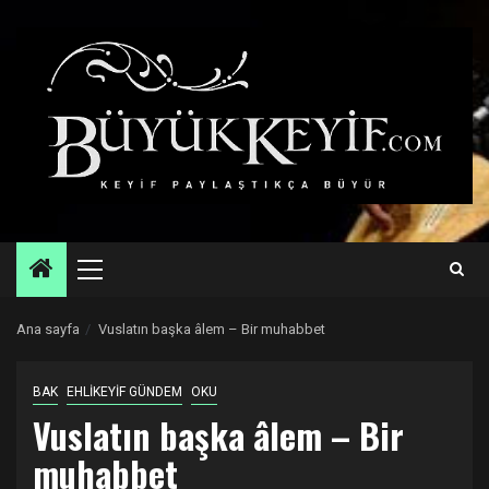
Skip
to
content
Primary
Menu
Ana sayfa
Vuslatın başka âlem – Bir muhabbet
BAK
EHLİKEYİF GÜNDEM
OKU
Vuslatın başka âlem – Bir
muhabbet