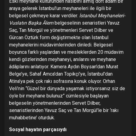
Eski meyhane kültüründen nasibini almış dört adam bir
araya gelerek İstanbul’un meyhaneleri ile ilgili bir
belgesel çekmeye karar verdiler.
İstanbul Meyhaneleri-
Vuslatın Başka Âlem
belgeselinin senaristleri Yavuz
Saç, Tan Morgül ve yönetmenleri Servet Dilber ve
Gürcan Öztürk form değiştirmekte olan İstanbul
meyhanelerini müdavimlerinden dinledi. Belgesel
boyunca farklı yaşlardan ve mesleklerden 20 müdavim
kendi gözlerinden meyhaneyi, anılarını ve meyhane
âdâplarını anlatıyor. Kamera Aydın Boysan’dan Murat
Belge’ye, Sahaf Amca’dan Topikçi’ye, İstanbul’dan
Atina’ya pek çok rakı sofrasına konuk oluyor. Orhan
Veli’nin “Güzel bir dünyada yaşamak istiyorsanız siz de
öyle bir meyhane bulunuz” cümlesiyle başlayan
belgeselin yönetmenlerinden Servet Dilber,
senaristlerinden Yavuz Saç ve Tan Morgül’le bir ‘rakı
muhabbetine’ oturduk.
Sosyal hayatın parçasıydı