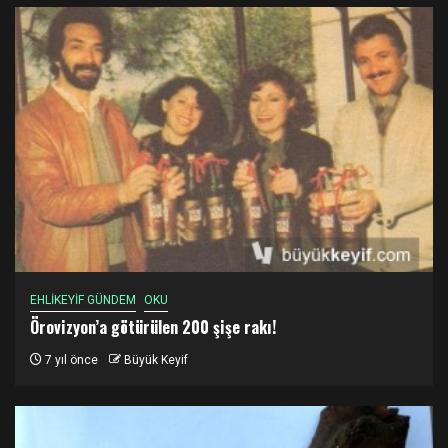
EHLİKEYİF GÜNDEM
OKU
Örovizyon’a götürülen 200 şişe rakı!
7 yıl önce
Büyük Keyif