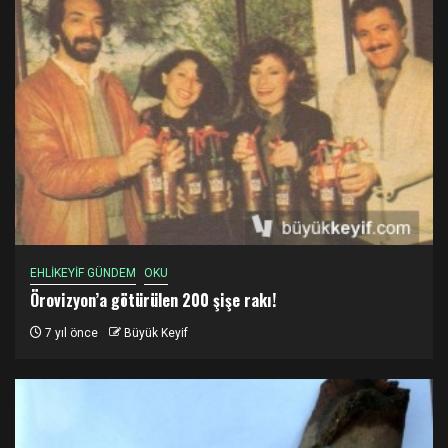
EHLİKEYİF GÜNDEM
OKU
Örovizyon’a götürülen 200 şişe rakı!
7 yıl önce
Büyük Keyif