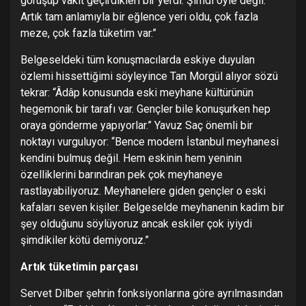
görüşüp vakit geçirdikleri bir yerdi. Şimdi öyle değil.
Artık tam anlamıyla bir eğlence yeri oldu, çok fazla
meze, çok fazla tüketim var.”
Belgeseldeki tüm konuşmacılarda eskiye duyulan
özlemi hissettiğimi söyleyince Tan Morgül alıyor sözü
tekrar: “Âdâp konusunda eski meyhane kültürünün
hegemonik bir tarafı var. Gençler bile konuşurken hep
oraya gönderme yapıyorlar.” Yavuz Saç önemli bir
noktayı vurguluyor: “Bence modern İstanbul meyhanesi
kendini bulmuş değil. Hem eskinin hem yeninin
özelliklerini barındıran pek çok meyhaneye
rastlayabiliyoruz. Meyhanelere giden gençler o eski
kafaları seven kişiler. Belgeselde meyhanenin kadim bir
şey olduğunu söylüyoruz ancak eskiler çok iyiydi
şimdikiler kötü demiyoruz.”
Artık tüketimin parçası
Servet Dilber şehrin fonksiyonlarına göre ayrılmasından