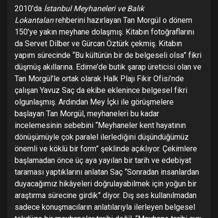
2010’da
İstanbul Meyhaneleri ve Balık
Lokantaları
rehberini hazırlayan Tan Morgül o dönem
150’ye yakın meyhane dolaşmış. Kitabın fotoğraflarını
da Servet Dilber ve Gürcan Öztürk çekmiş. Kitabın
yapım sürecinde “Bu kültürün bir de belgeseli olsa” fikri
düşmüş akıllarına. Edirne’de butik şarap üreticisi olan ve
Tan Morgül’le ortak olarak Halk Plajı Fikir Ofisi’nde
çalışan Yavuz Saç da ekibe eklenince belgesel fikri
olgunlaşmış. Ardından Mey İçki ile görüşmelere
başlayan Tan Morgül, meyhaneleri bu kadar
incelemesinin sebebini “Meyhaneler kent hayatının
dönüşümüyle çok paralel ilerlediğini düşündüğümüz
önemli ve köklü bir form” şeklinde açıklıyor. Çekimlere
başlamadan önce üç aya yayılan bir tarih ve edebiyat
taraması yaptıklarını anlatan Saç “Sonradan insanlardan
duyacağımız hikâyeleri doğrulayabilmek için yoğun bir
araştırma sürecine girdik” diyor. Dış ses kullanılmadan
sadece konuşmacıların anlatılarıyla ilerleyen belgesel