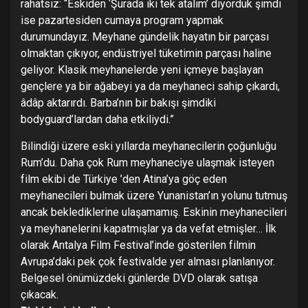
rahatsız: “Eskiden ‘Şurada iki tek atalım’ diyorduk şimdi
ise pazartesiden cumaya program yapmak
durumundayız. Meyhane gündelik hayatın bir parçası
olmaktan çıkıyor, endüstriyel tüketimin parçası haline
geliyor. Klasik meyhanelerde yeni içmeye başlayan
gençlere ya bir ağabeyi ya da meyhaneci sahip çıkardı,
âdâp aktarırdı. Barba’nın bir bakışı şimdiki
bodyguard’lardan daha etkiliydi.”
Bilindiği üzere eski yıllarda meyhanecilerin çoğunluğu
Rum’du. Daha çok Rum meyhaneciye ulaşmak isteyen
film ekibi de Türkiye ’den Atina’ya göç eden
meyhanecileri bulmak üzere Yunanistan’ın yolunu tutmuş
ancak beklediklerine ulaşamamış. Eskinin meyhanecileri
ya meyhanelerini kapatmışlar ya da vefat etmişler… İlk
olarak Antalya Film Festival’inde gösterilen filmin
Avrupa’daki pek çok festivalde yer alması planlanıyor.
Belgesel önümüzdeki günlerde DVD olarak satışa
çıkacak.