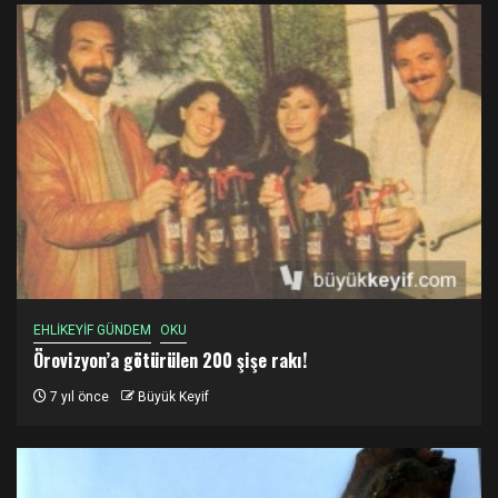
EHLİKEYİF GÜNDEM
OKU
Örovizyon’a götürülen 200 şişe rakı!
7 yıl önce
Büyük Keyif