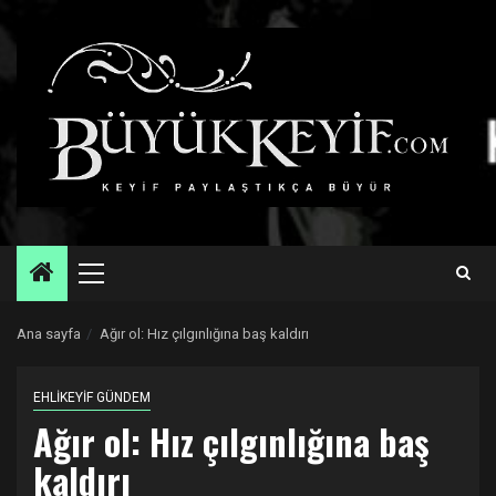
Skip
to
content
Primary
Menu
Ana sayfa
Ağır ol: Hız çılgınlığına baş kaldırı
EHLİKEYİF GÜNDEM
Ağır ol: Hız çılgınlığına baş
kaldırı