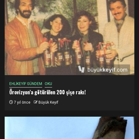
EHLİKEYİF GÜNDEM
OKU
Örovizyon’a götürülen 200 şişe rakı!
7 yıl önce
Büyük Keyif