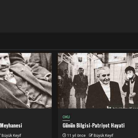
OKU
 Meyhanesi
Günün Bilgisi-Patriyot Hayati
Büyük Keyif
11 yıl önce
Büyük Keyif