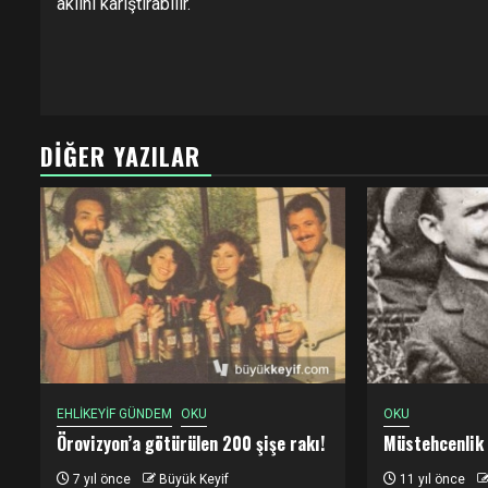
aklını karıştırabilir.
DIĞER YAZILAR
EHLİKEYİF GÜNDEM
OKU
OKU
Örovizyon’a götürülen 200 şişe rakı!
Müstehcenlik
7 yıl önce
Büyük Keyif
11 yıl önce