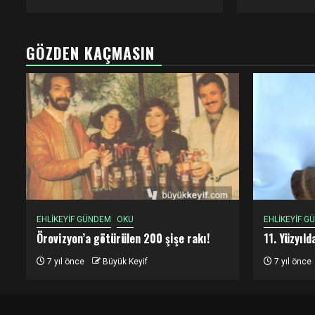
GÖZDEN KAÇMASIN
EHLİKEYİF GÜNDEM
OKU
EHLİKEYİF G
Örovizyon’a götürülen 200 şişe rakı!
11. Yüzyıl
7 yıl önce
Büyük Keyif
7 yıl önce