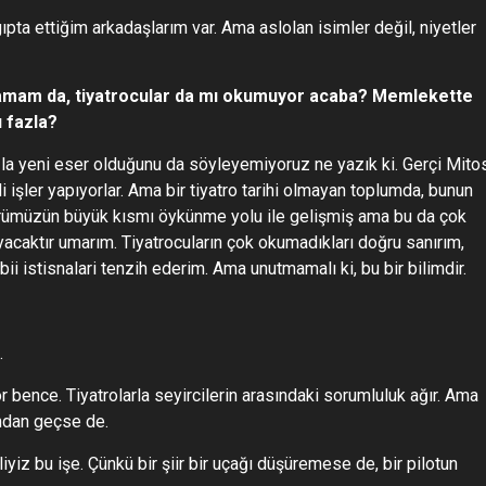
pta ettiğim arkadaşlarım var. Ama aslolan isimler değil, niyetler
u tamam da, tiyatrocular da mı okumuyor acaba? Memlekette
 fazla?
azla yeni eser olduğunu da söyleyemiyoruz ne yazık ki. Gerçi Mito
işler yapıyorlar. Ama bir tiyatro tarihi olmayan toplumda, bunun
türümüzün büyük kısmı öykünme yolu ile gelişmiş ama bu da çok
yacaktır umarım. Tiyatrocuların çok okumadıkları doğru sanırım,
i istisnalari tenzih ederim. Ama unutmamalı ki, bu bir bilimdir.
.
 bence. Tiyatrolarla seyircilerin arasındaki sorumluluk ağır. Ama
undan geçse de.
iz bu işe. Çünkü bir şiir bir uçağı düşüremese de, bir pilotun