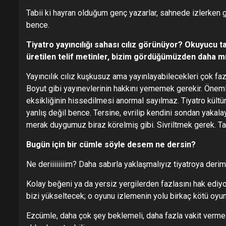
Tabii ki hayran olduğum genç yazarlar, sahnede izlerken gı
bence.
Tiyatro yayıncılığı sahası cılız görünüyor? Okuyuc
üretilen telif metinler, bizim gördüğümüzden daha mı
Yayıncılık cılız kuşkusuz ama yayınlayabilecekleri çok f
Boyut gibi yayınevlerinin hakkını yememek gerekir. Önemli 
eksikliğinin hissedilmesi anormal sayılmaz. Tiyatro kül
yanlış değil bence. Tersine, evrilip kendini sondan yakala
merak duygumuz biraz körelmiş gibi. Sivriltmek gerek. Tabi
Bugün için bir cümle söyle desem ne dersin?
Ne deriiiiiiiim? Daha sabırla yaklaşmalıyız tiyatroya derim
Kolay beğeni ya da yersiz yergilerden fazlasını hak ediyor
bizi yükseltecek; o oyunu izlemenin yolu birkaç kötü oy
Ezcümle, daha çok şey beklemeli, daha fazla vakit vermeliy