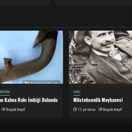
ÜNDEM
OKU
dan Kalma Rakı İmbiği Bulundu
Müstehcenlik Meyhanesi
Büyük Keyif
11 yıl önce
Büyük Keyif