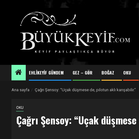
Skip
to
content
EHLİKEYİF GÜNDEM
GEZ – GÖR
BOĞAZ
OKU
Ana sayfa
Çağrı Şensoy: “Uçak düşmese de, pilotun aklı karışabilir.”
OKU
Çağrı Şensoy: “Uçak düşmese de