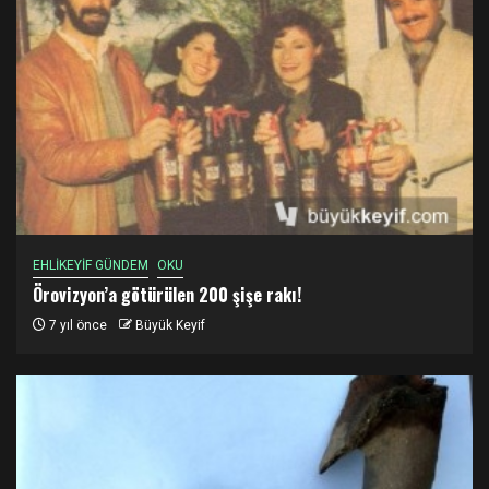
EHLİKEYİF GÜNDEM
OKU
Örovizyon’a götürülen 200 şişe rakı!
7 yıl önce
Büyük Keyif