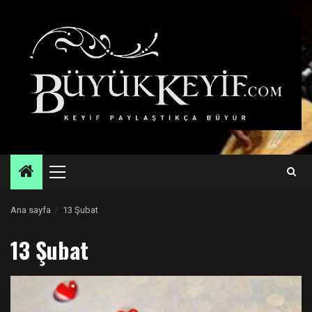
Skip
to
content
Primary
Menu
Ana sayfa
13 Şubat
13 Şubat