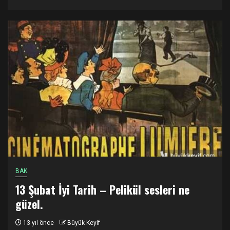
BAK
13 Şubat İyi Tarih – Pelikül sesleri ne
güzel.
13 yıl önce
Büyük Keyif