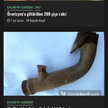
EHLİKEYİF GÜNDEM
OKU
Örovizyon’a götürülen 200 şişe rakı!
7 yıl önce
Büyük Keyif
EHLİKEYİF GÜNDEM