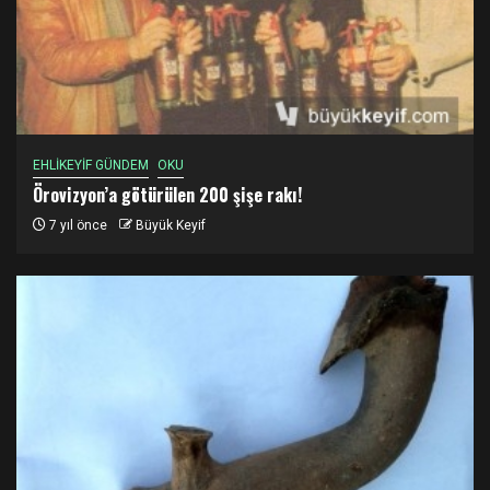
EHLİKEYİF GÜNDEM
OKU
Örovizyon’a götürülen 200 şişe rakı!
7 yıl önce
Büyük Keyif