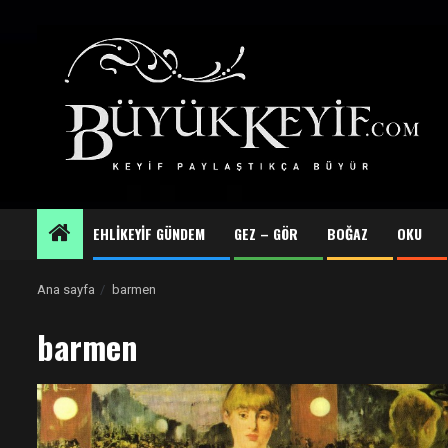
Skip
to
content
EHLİKEYİF GÜNDEM
GEZ – GÖR
BOĞAZ
OKU
Ana sayfa
barmen
barmen