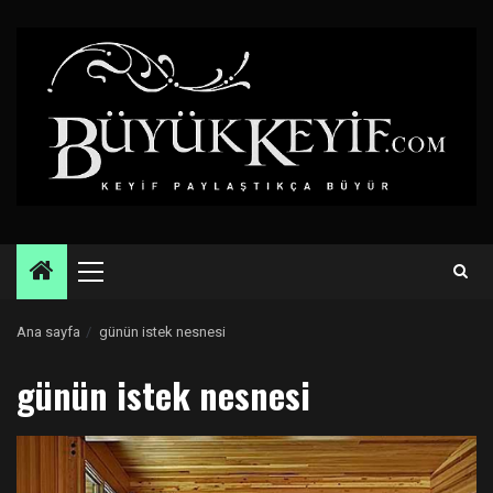
Skip
to
content
Primary
Menu
Ana sayfa
günün istek nesnesi
günün istek nesnesi