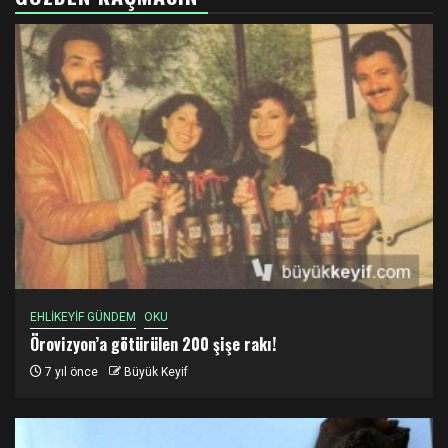
EHLİKEYİF GÜNDEM
OKU
Örovizyon’a götürülen 200 şişe rakı!
7 yıl önce
Büyük Keyif