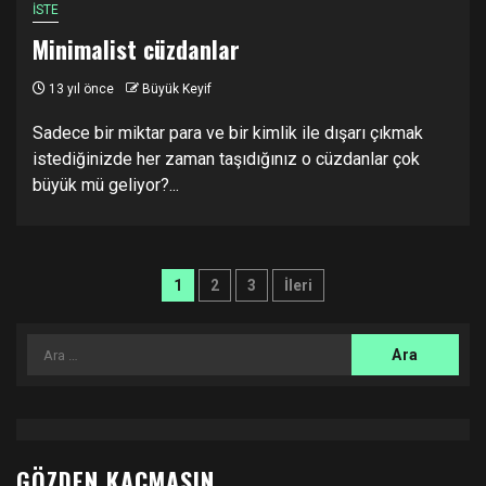
İSTE
Minimalist cüzdanlar
13 yıl önce
Büyük Keyif
Sadece bir miktar para ve bir kimlik ile dışarı çıkmak
istediğinizde her zaman taşıdığınız o cüzdanlar çok
büyük mü geliyor?...
Yazı
1
2
3
İleri
sayfalandırması
Arama:
GÖZDEN KAÇMASIN